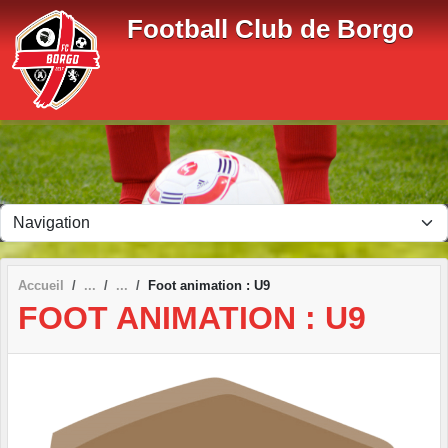
Panneau de gestion des cookies
Football Club de Borgo
Accueil
Foot animation : U9
FOOT ANIMATION : U9