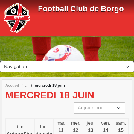
Panneau de gestion des cookies
Football Club de Borgo
Accueil
mercredi 18 juin
MERCREDI 18 JUIN
mar.
mer.
jeu.
ven.
sam.
dim.
lun.
11
12
13
14
15
Aujourd'hui
demain