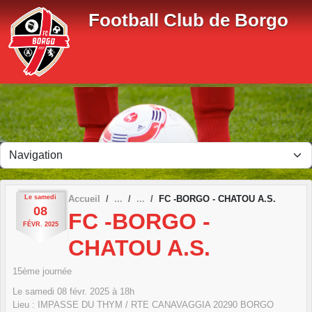
Panneau de gestion des cookies
Football Club de Borgo
Le
samedi
Accueil
FC -BORGO - CHATOU A.S.
08
FC -BORGO -
FÉVR.
2025
CHATOU A.S.
15ème journée
Le
samedi
08
févr.
2025
à 18h
Lieu :
IMPASSE DU THYM / RTE CANAVAGGIA
20290
BORGO