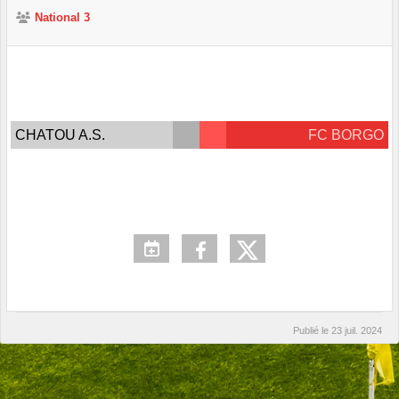
National 3
CHATOU A.S.
FC BORGO
Publié le
23 juil. 2024