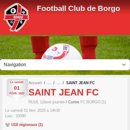
Panneau de gestion des cookies
Football Club de Borgo
Le
samedi
Accueil
SAINT JEAN FC
01
SAINT JEAN FC
FÉVR.
2025
RU18, 12ème journée
/ Contre
FC BORGO (1)
Le
samedi
01
févr.
2025
à 14h30
Lieu :
20090
U18 régionaux (1)