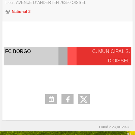
Lieu :
AVENUE D' ANDERTEN
76350
OISSEL
National 3
FC BORGO
C. MUNICIPAL S.
D'OISSEL
Publié le
23 juil. 2024