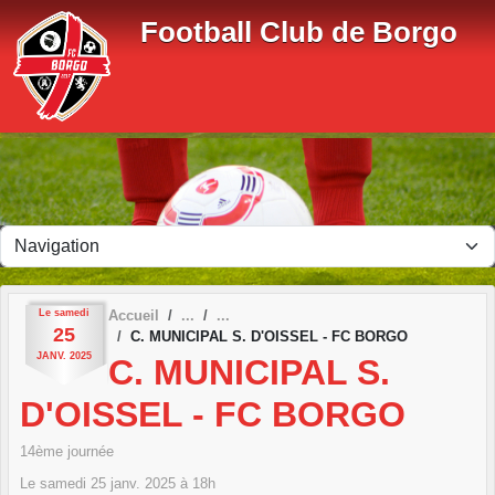
Panneau de gestion des cookies
Football Club de Borgo
Le
samedi
Accueil
25
C. MUNICIPAL S. D'OISSEL - FC BORGO
JANV.
2025
C. MUNICIPAL S.
D'OISSEL - FC BORGO
14ème journée
Le
samedi
25
janv.
2025
à 18h