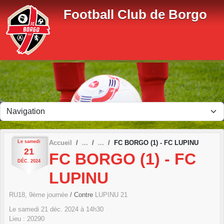
Panneau de gestion des cookies
Football Club de Borgo
Le
samedi
Accueil
FC BORGO (1) - FC LUPINU
21
FC BORGO (1) - FC
DÉC.
2024
LUPINU
RU18, 9ème journée
/ Contre
LUPINU 21
Le
samedi
21
déc.
2024
à 14h30
Lieu :
20290